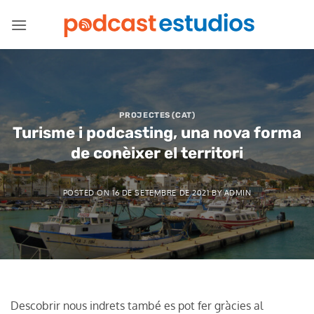
Skip
to
content
PROJECTES (CAT)
Turisme i podcasting, una nova forma
de conèixer el territori
POSTED ON
16 DE SETEMBRE DE 2021
BY
ADMIN
Descobrir nous indrets també es pot fer gràcies al