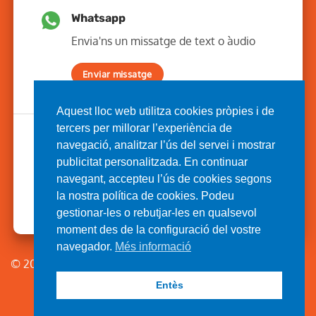
Whatsapp
Envia'ns un missatge de text o àudio
Enviar missatge
Aquest lloc web utilitza cookies pròpies i de
tercers per millorar l’experiència de
navegació, analitzar l’ús del servei i mostrar
publicitat personalitzada. En continuar
navegant, accepteu l’ús de cookies segons
la nostra política de cookies. Podeu
gestionar-les o rebutjar-les en qualsevol
moment des de la configuració del vostre
navegador.
Més informació
© 2026
Entès