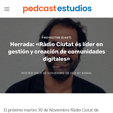
Saltar
al
contenido
PROYECTOS (CAST)
Herrada: «Ràdio Ciutat és líder en
gestión y creación de comunidades
digitales»
POSTED ON
21 DE NOVIEMBRE DE 2021
BY
ADMIN
El próximo martes 30 de Noviembre Ràdio Ciutat de